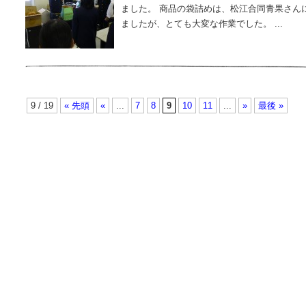
ました。 商品の袋詰めは、松江合同青果さん
ましたが、とても大変な作業でした。 ...
9 / 19
« 先頭
«
...
7
8
9
10
11
...
»
最後 »