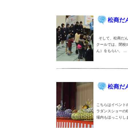
松商だん
そして、松商だん
クールでは、閉校
ん）をもらい、 ...
松商だん
こちらはイベント
ラダンスショーの
場内もほっこりしま.