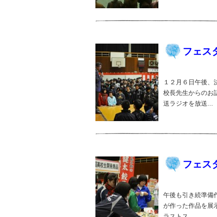
フェス
１２月６日午後、
校長先生からのお
送ラジオを放送...
フェス
午後も引き続準備
が作った作品を展
ラストス...