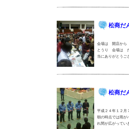
松商だん
会場は 開店から
とうり 会場は 
当にありがとうござ
松商だん
平成２４年１２月
朝の時点では雨が
れ間が広がっていきま