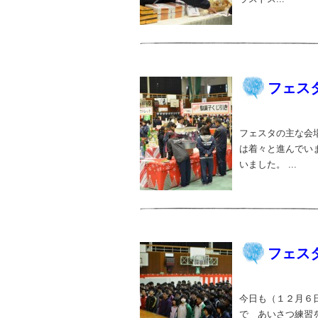
フェス
フェスタの主な会
は着々と進んでい
いました。 ...
フェス
今日も（１２月６
で あいさつ練習